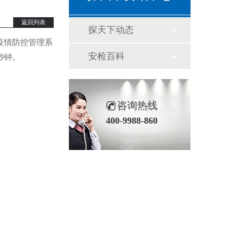
返回列表
探天下动态
疫情防控管理系
安检百科
秒钟。
咨询热线
400-9988-860