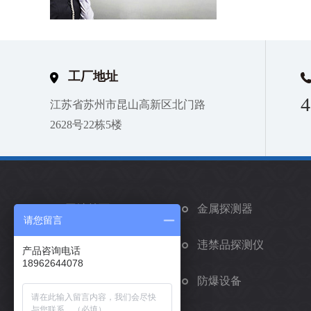
工厂地址
4
江苏省苏州市昆山高新区北门路
2628号22栋5楼
网站首页
金属探测器
请您留言
矫正手环
违禁品探测仪
产品咨询电话
18962644078
车辆安检系统
防爆设备