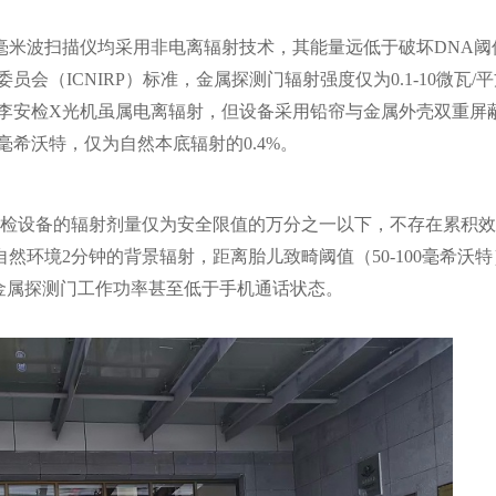
毫米波扫描仪均采用非电离辐射技术，其能量远低于破坏DNA阈
员会（ICNIRP）标准，金属探测门辐射强度仅为0.1-10微瓦/
。行李安检X光机虽属电离辐射，但设备采用铅帘与金属外壳双重屏
01毫希沃特，仅为自然本底辐射的0.4%。
安检设备的辐射剂量仅为安全限值的万分之一以下，不存在累积
环境2分钟的背景辐射，距离胎儿致畸阈值（50-100毫希沃
金属探测门工作功率甚至低于手机通话状态。