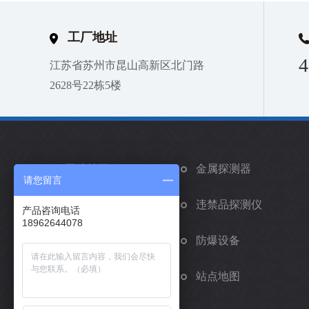
工厂地址
4
江苏省苏州市昆山高新区北门路
2628号22栋5楼
网站首页
金属探测器
请您留言
矫正手环
违禁品探测仪
产品咨询电话
18962644078
车辆安检系统
防爆设备
在线留言
站点地图