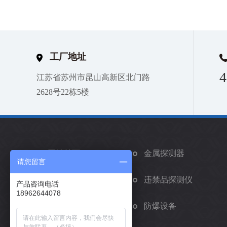
工厂地址
4
江苏省苏州市昆山高新区北门路
2628号22栋5楼
网站首页
金属探测器
请您留言
矫正手环
违禁品探测仪
产品咨询电话
18962644078
车辆安检系统
防爆设备