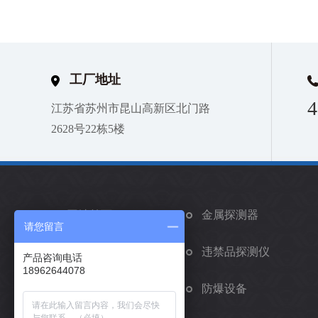
工厂地址
4
江苏省苏州市昆山高新区北门路
2628号22栋5楼
网站首页
金属探测器
请您留言
矫正手环
违禁品探测仪
产品咨询电话
18962644078
车辆安检系统
防爆设备