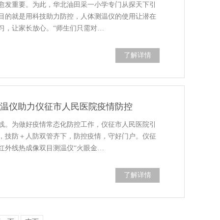
愈发重要。为此，华北油田采一小学专门从探天下引
目的就是用科技助力防控，人体测温仪的使用让潜在
习，让家长放心。“师生们只需对…
了解详情
测温仪助力仪征市人民医院疫情防控
线。为做好疫情常态化防控工作，仪征市人民医院引
，技防＋人防双管齐下，防控疫情，守好门户。仪征
红外线热成像双目测温仪“火眼金…
了解详情