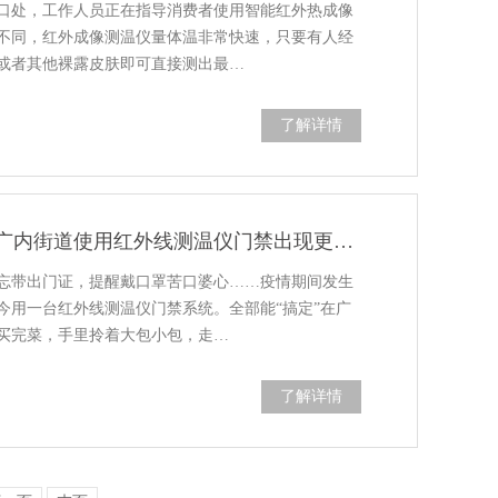
口处，工作人员正在指导消费者使用智能红外热成像
不同，红外成像测温仪量体温非常快速，只要有人经
或者其他裸露皮肤即可直接测出最…
了解详情
助力疫情防控常态化，广内街道使用红外线测温仪门禁出现更便捷
忘带出门证，提醒戴口罩苦口婆心……疫情期间发生
今用一台红外线测温仪门禁系统。全部能“搞定”在广
买完菜，手里拎着大包小包，走…
了解详情