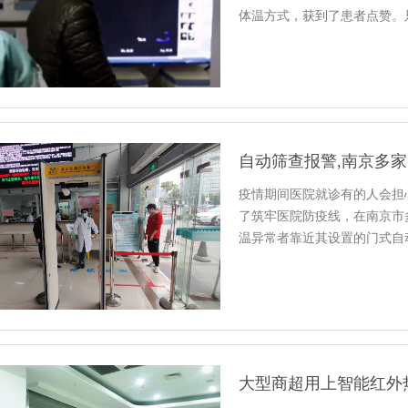
体温方式，获到了患者点赞。
自动筛查报警,南京多
疫情期间医院就诊有的人会担
了筑牢医院防疫线，在南京市
温异常者靠近其设置的门式自
大型商超用上智能红外