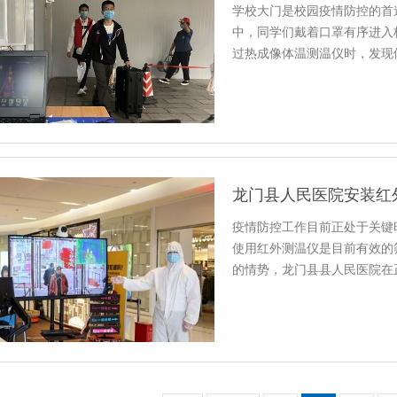
学校大门是校园疫情防控的首
中，同学们戴着口罩有序进入
过热成像体温测温仪时，发现
龙门县人民医院安装红
疫情防控工作目前正处于关键
使用红外测温仪是目前有效的
的情势，龙门县县人民医院在