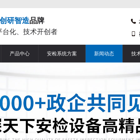
创研智造
品牌
平台化、技术开创者
产品中心
安检系统方案
新闻动态
技