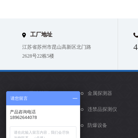
工厂地址
4
江苏省苏州市昆山高新区北门路
2628号22栋5楼
网站首页
金属探测器
请您留言
矫正手环
违禁品探测仪
产品咨询电话
18962644078
车辆安检系统
防爆设备