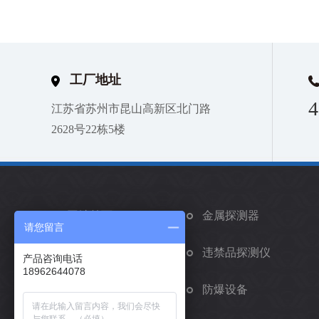
工厂地址
4
江苏省苏州市昆山高新区北门路
2628号22栋5楼
网站首页
金属探测器
请您留言
矫正手环
违禁品探测仪
产品咨询电话
18962644078
车辆安检系统
防爆设备