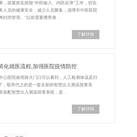
果，抓紧抓实抓细“外防输入、内防反弹”工作，切实
务人员的健康安全，减少人员聚集，淄博市中医医院
闸封闭管理。“以前需要携带身…
了解详情
简化就医流程,加强医院疫情防控
中心医院南塔路大门口可以看到，人工检测体温及扫
见了，取而代之的是一套全新的智慧出入测温筛查系
医装配智慧出入测温筛查系统，是…
了解详情