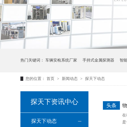
热门关键词：
车辆安检系统厂家
手持式金属探测器
智
您的位置：
首页
>
新闻动态
>
探天下动态
探天下资讯中心
头条
在
探天下动态
是