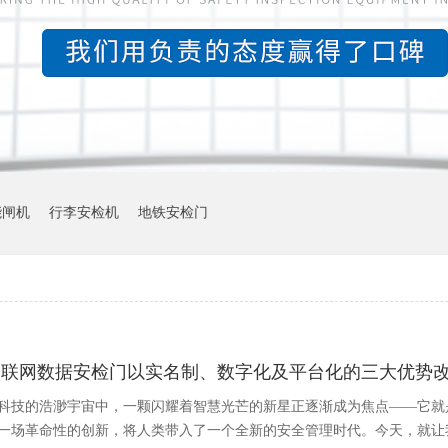
能闸机
行李安检机
地铁安检门
物联网数据安检门以实名制、数字化及平台化的三大优势
科技的浩渺宇宙中，一颗闪耀着智慧光芒的新星正逐渐成为焦点——它就
一场革命性的创新，将人类带入了一个全新的安全管理时代。今天，就让