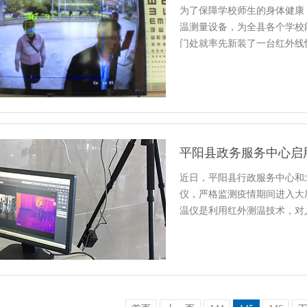
为了保障学校师生的身体健康
温测量设备，为全县各个学校
门处就率先新装了一台红外线
平阳县政务服务中心启
近日，平阳县行政服务中心和
仪，严格监测疫情期间进入大
温仪是利用红外测温技术，对