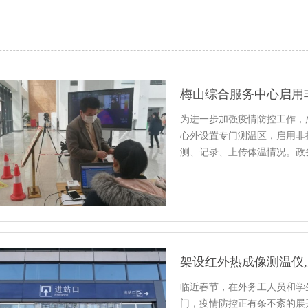
梅山综合服务中心启用
为进一步加强疫情防控工作，
心外设置专门测温区，启用非
测、记录、上传体温情况。政
架设红外热成像测温仪
临近春节，在外务工人员和学
门，疫情防控正有条不紊的展