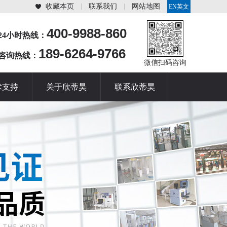
收藏本页
联系我们
网站地图
EN英文
站
400-9988-860
24小时热线：
189-6264-9766
咨询热线：
微信扫码咨询
术支持
关于欣蒂昊
联系欣蒂昊