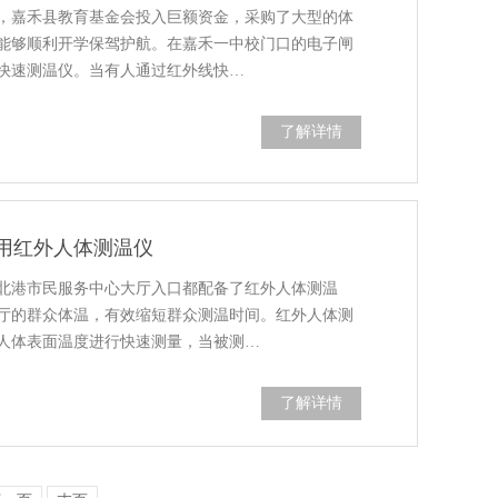
，嘉禾县教育基金会投入巨额资金，采购了大型的体
能够顺利开学保驾护航。在嘉禾一中校门口的电子闸
快速测温仪。当有人通过红外线快…
了解详情
用红外人体测温仪
北港市民服务中心大厅入口都配备了红外人体测温
厅的群众体温，有效缩短群众测温时间。红外人体测
人体表面温度进行快速测量，当被测…
了解详情