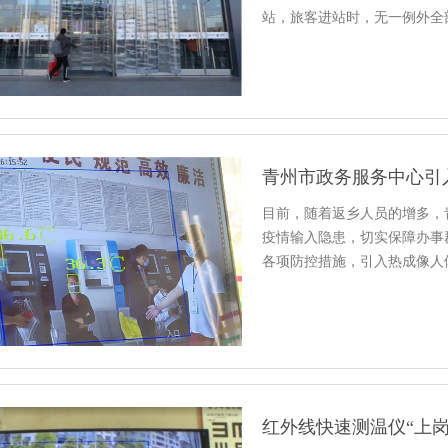
站，旅客进站时，无一例外全
目前，随着返乡人员的增多，
疫情输入隐患，切实保障办事
各项防控措施，引入热成像人
红外线快速测温仪“上岗