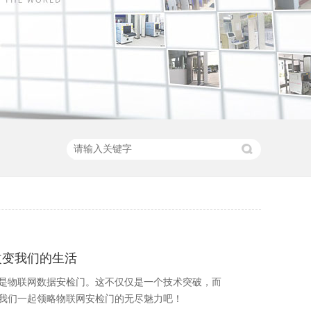
改变我们的生活
是物联网数据安检门。这不仅仅是一个技术突破，而
我们一起领略物联网安检门的无尽魅力吧！