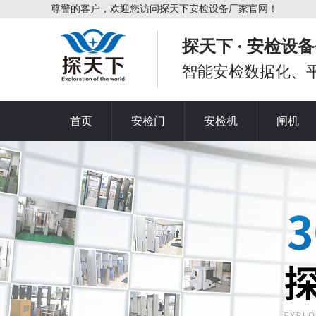
尊警的客户，欢迎您访问探天下安检设备厂家官网！
探天下 · 安检设备
智能安检数据化、
首页
安检门
安检机
闸机