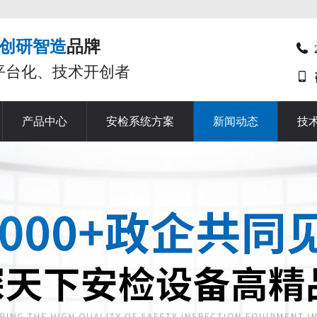
创研智造
品牌
平台化、技术开创者
产品中心
安检系统方案
新闻动态
技