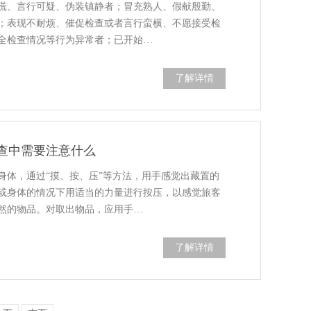
慌、言行可疑、伪装镇静者；冒充熟人、假献殷勤、
；表现不耐烦、催促检查或者言行蛮横、不愿接受检
全检查情况等行为异常者；已开始…
了解详情
查中需要注意什么
身体，通过“摸、按、压”等方法，用手感觉出藏置的
或身体的情况下用适当的力量进行按压，以感觉旅客
然的物品。对取出物品，应用手…
了解详情