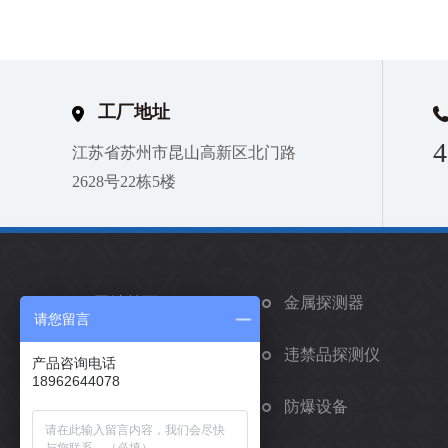
工厂地址
4
江苏省苏州市昆山高新区北门路
2628号22栋5楼
网站首页
金属探测器
请您留言
矫正手环
违禁品探测仪
产品咨询电话
18962644078
车辆安检系统
防爆设备