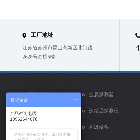
工厂地址
4
江苏省苏州市昆山高新区北门路
2628号22栋5楼
网站首页
金属探测器
请您留言
矫正手环
违禁品探测仪
产品咨询电话
18962644078
车辆安检系统
防爆设备