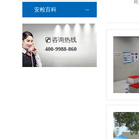
对
安检百科
咨询热线
400-9988-860