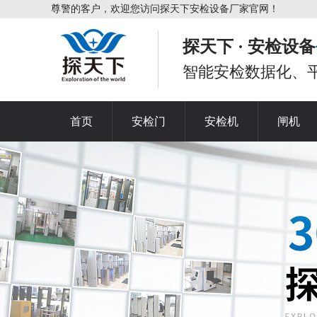
尊警的客户，欢迎您访问探天下安检设备厂家官网！
探天下 · 安检设备
智能安检数据化、
首页
安检门
安检机
闸机