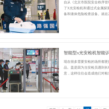
自从《北京市医院安全秩序管
了X光安检机和通过式金属探
备和液体危险检查设备。就在20
现在很多需要安检的场所都更
品。盖是因为当安检员遇到长
意，这样往往会造成他们对检