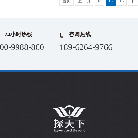
首页
上一页
14
15
16
下
24小时热线
咨询热线
00-9988-860
189-6264-9766