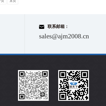
一页
末页
联系邮箱：
sales@ajm2008.cn