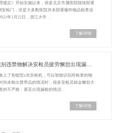
理规定》开始实施以来，很多北京市属医院陆续部署
测安检门，但是大多数医院并未部署爆炸物品检查设
21年1月22日，浙江大学…
了解详情
智能型x光安检机智能识别违禁物解决安检员疲劳懈怠出现漏检问题
换上了智能型x光安检机，可以智能识别所检查的物
时间未检出禁带品的情况时，很多安检员就会懈怠大
查的不严格，甚至出现漏检的情况…
了解详情